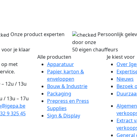
Onze product experten
Persoonlijk gele
door onze
 voor je klaar
50 eigen chauffeurs
Alle producten
Je kiest voor
 op met
Apparatuur
Over Ig
ervice.
Papier, karton &
Expertis
enveloppen
Nieuws
 – 12u / 13u
Bouw & Industrie
Bezoek 
Packaging
Duurzaa
2u / 13u – 17u
Prepress en Press
o@igepa.be
Algemen
Supplies
verkoop
32 9 325 45
Sign & Display
Extract 
verkoop
General 