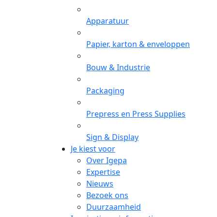
Apparatuur
Papier, karton & enveloppen
Bouw & Industrie
Packaging
Prepress en Press Supplies
Sign & Display
Je kiest voor
Over Igepa
Expertise
Nieuws
Bezoek ons
Duurzaamheid