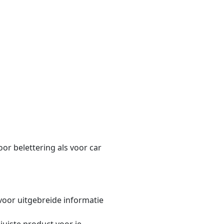
oor belettering als voor car
voor uitgebreide informatie
juiste product voor je