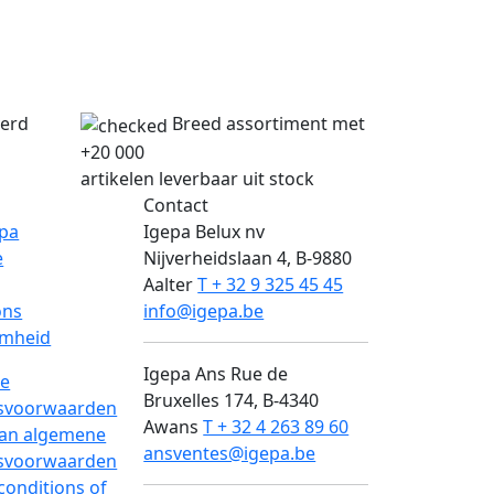
verd
Breed assortiment met
+20 000
artikelen leverbaar uit stock
Contact
epa
Igepa Belux nv
e
Nijverheidslaan 4, B-9880
Aalter
T + 32 9 325 45 45
ons
info@igepa.be
mheid
Igepa Ans
Rue de
e
Bruxelles 174, B-4340
svoorwaarden
Awans
T + 32 4 263 89 60
van algemene
ansventes@igepa.be
svoorwaarden
conditions of