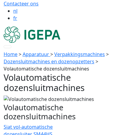
Contacteer ons
nl
fr
Home
>
Apparatuur
>
Verpakkingsmachines
>
Dozensluitmachines en dozenopzetters
>
Volautomatische dozensluitmachines
Volautomatische
dozensluitmachines
Volautomatische
dozensluitmachines
Siat vol-automatische
dozensluiter SM44HS