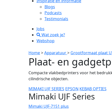
Inspiratie en informatie
Blogs
Podcasts
Testimonials
Jobs
Wat zoek je?
Webshop
Home
>
Apparatuur
>
Grootformaat plaat U
Plaat- en gadgetp
Compacte vlakbedprinters voor het bedrukke
cilindrische objecten.
MIMAKI UJF SERIES
EPSON
KEBAB OPTIES
Mimaki UJF Series
Mimaki UJF-7151 plus