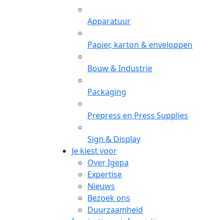
Apparatuur
Papier, karton & enveloppen
Bouw & Industrie
Packaging
Prepress en Press Supplies
Sign & Display
Je kiest voor
Over Igepa
Expertise
Nieuws
Bezoek ons
Duurzaamheid