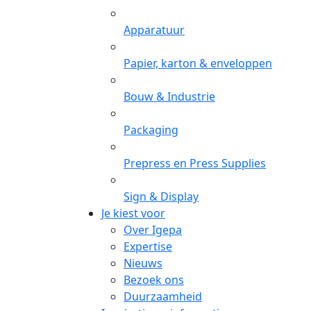
Apparatuur
Papier, karton & enveloppen
Bouw & Industrie
Packaging
Prepress en Press Supplies
Sign & Display
Je kiest voor
Over Igepa
Expertise
Nieuws
Bezoek ons
Duurzaamheid