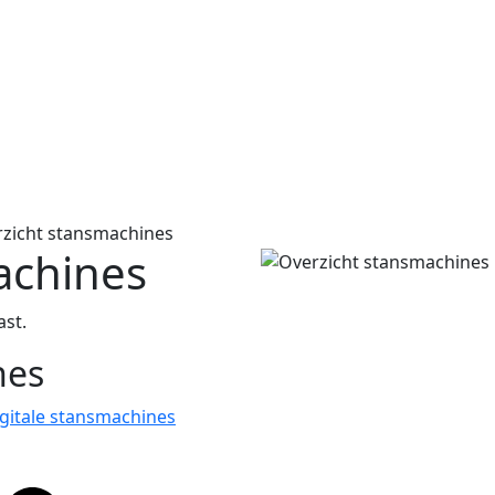
zicht stansmachines
achines
ast.
nes
igitale stansmachines