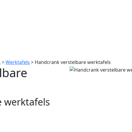
s
>
Werktafels
>
Handcrank verstelbare werktafels
lbare
 werktafels