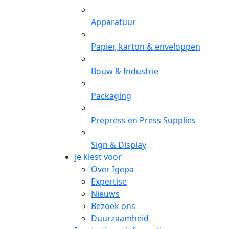
Apparatuur
Papier, karton & enveloppen
Bouw & Industrie
Packaging
Prepress en Press Supplies
Sign & Display
Je kiest voor
Over Igepa
Expertise
Nieuws
Bezoek ons
Duurzaamheid